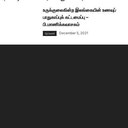
உருக்குலைகின்ற இலங்கையின் உணவுப்
பாதுகாப்புக் கட்டமைப்பு –
பி.மாணிக்கவாசகம்
December 5, 2021
ஆய்வுகள்