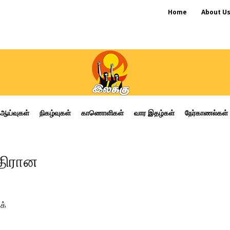
Home
About U
ஆய்வுகள்
நிகழ்வுகள்
காணொளிகள்
வார இதழ்கள்
நேர்காணல்கள்
எதிரான
க்