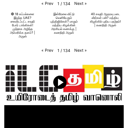
«
Prev
Next
»
1
/
134
🔴 18 கப்பல்களை
இஸ்ரேலை விட்டு
40 சவுதி ஆதரவு படை
இழந்த UAE?
வெளியேறும்
வீரர்கள் பலி? மத்திய
கைவிடப்பட்ட சவுதி
புத்திஜீவிகள்? மாறும்
கிழக்கில் புதிய பதற்றம்!
போர் டாங்கிகள்!
மத்திய கிழக்கின்
| கலாநிதி அருஸ்
முற்றாக அழிந்த
அரசியல் கணக்கு |
அமெரிக்க தளம்? |
கலாநிதி அருஸ்
அருஸ்
«
Prev
Next
»
1
/
134