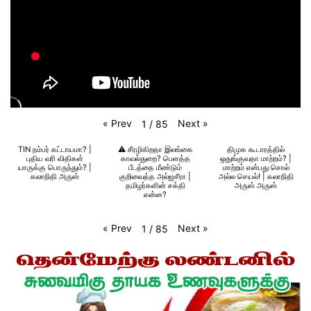
«
Prev
Next
»
1
/
85
TIN நம்பர் கட்டாயமா? |
⚠️ சீரழிகிறதா இலங்கை
திமுக கூடாரத்தில்
புதிய வரி விதிகள்
காவல்துறை? பெளத்த
ஒதுங்குவதா மாற்றம்? |
யாருக்கு பொருந்தும்? |
பீடத்தை மீண்டும்
மாற்றம் என்பது சொல்
கலாநிதி அருஸ்
குறிவைத்த அல்ஜசீரா |
அல்ல செயல்! | கலாநிதி
தமிழர்களின் சக்தி
அருஸ் அருஸ்
என்ன?
«
Prev
Next
»
1
/
85