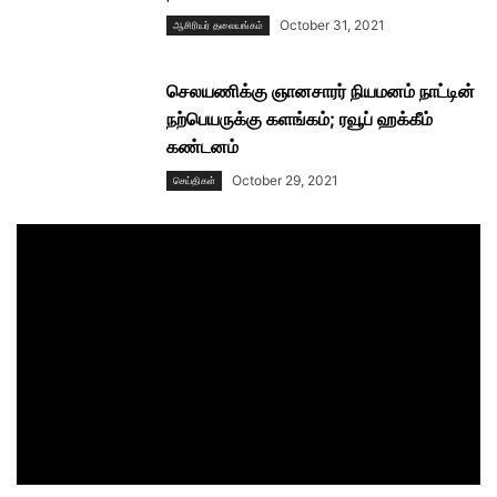
October 31, 2021
ஆசிரியர் தலையங்கம்
செலயணிக்கு ஞானசாரர் நியமனம் நாட்டின்
நற்பெயருக்கு களங்கம்; ரவூப் ஹக்கீம்
கண்டனம்
October 29, 2021
செய்திகள்