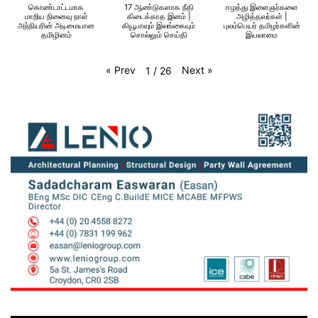
கொண்டாட்டமாக
17 ஆண்டுகளாக நீதி
ஈழத்து இளைஞர்களை
மாறிய நினைவு நாள்
கிடைக்காத இனம் |
அழித்தவர்கள் |
அந்நியரின் அடிமையான
கியூபாவும் இலங்கையும்
புலம்பெயர் தமிழர்களின்
தமிழினம்
சொல்லும் செய்தி
இயலாமை
«
Prev
Next
»
1
/
26