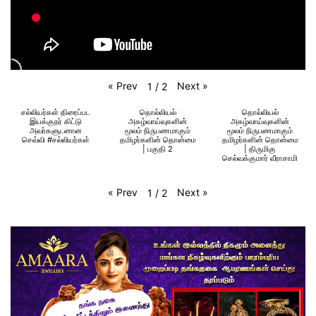
«
Prev
Next
»
1
/
2
சல்லியர்கள் திரைப்பட
தொல்லியல்
தொல்லியல்
இயக்குநர் கிட்டு
அகழ்வாய்வுகளின்
அகழ்வாய்வுகளின்
அவர்களுடனான
மூலம் நிருபணமாகும்
மூலம் நிருபணமாகும்
செவ்வி #சல்லியர்கள்
தமிழர்களின் தொன்மை
தமிழர்களின் தொன்மை
| பகுதி 2
| திருமிகு
செல்வக்குமார் வீராசாமி
«
Prev
Next
»
1
/
2