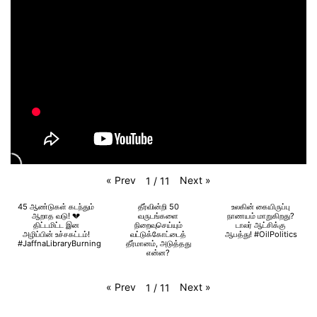
«
Prev
Next
»
1
/
11
45 ஆண்டுகள் கடந்தும்
தீர்வின்றி 50
உலகின் கையிருப்பு
ஆறாத வடு! 💔
வருடங்களை
நாணயம் மாறுகிறது?
திட்டமிட்ட இன
நிறைவுசெய்யும்
டாலர் ஆட்சிக்கு
அழிப்பின் உச்சகட்டம்!
வட்டுக்கோட்டைத்
ஆபத்து! #OilPolitics
#JaffnaLibraryBurning
தீர்மானம், அடுத்தது
என்ன?
«
Prev
Next
»
1
/
11