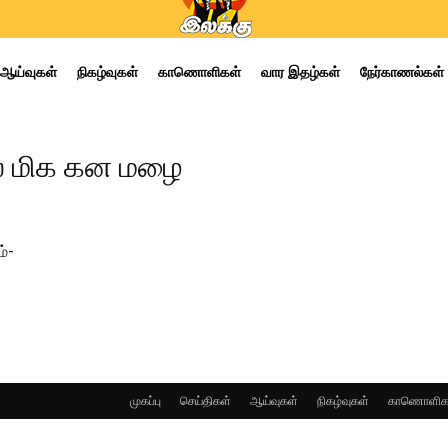
ஆய்வுகள்
நிகழ்வுகள்
காணொளிகள்
வார இதழ்கள்
நேர்காணல்கள்
ல் மிக கன மழை
்-
முகப்பு
செய்திகள்
ஆய்வுகள்
நிகழ்வுகள்
காணொளிக