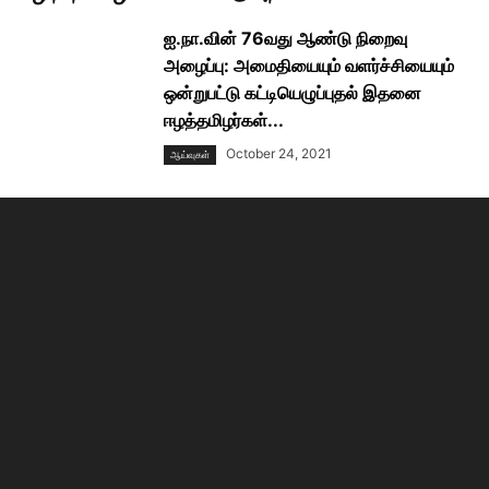
ஐ.நா.வின் 76வது ஆண்டு நிறைவு
அழைப்பு: அமைதியையும் வளர்ச்சியையும்
ஒன்றுபட்டு கட்டியெழுப்புதல் இதனை
ஈழத்தமிழர்கள்...
October 24, 2021
ஆய்வுகள்