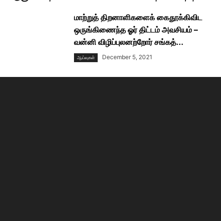
மாற்றுத் திறனாளிகளைக் கைதூக்கிவிட
ஒருங்கிணைந்த ஓர் திட்டம் அவசியம் –
வன்னி விழிப்புலனற்றோர் சங்கத்...
December 5, 2021
ஆய்வுகள்