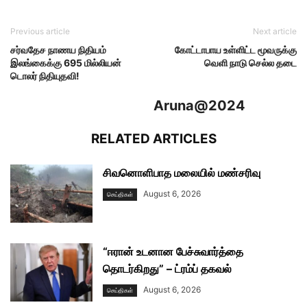
Previous article
Next article
சர்வதேச நாணய நிதியம்
கோட்டாபாய உள்ளிட்ட மூவருக்கு
இலங்கைக்கு 695 மில்லியன்
வெளி நாடு செல்ல தடை
டொலர் நிதியுதவி!
Aruna@2024
RELATED ARTICLES
சிவனொளிபாத மலையில் மண்சரிவு
August 6, 2026
செய்திகள்
“ஈரான் உடனான பேச்சுவார்த்தை
தொடர்கிறது” – ட்ரம்ப் தகவல்
August 6, 2026
செய்திகள்