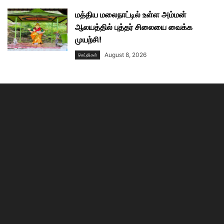
மத்திய மலைநாட்டில் உள்ள அம்மன்
ஆலயத்தில் புத்தர் சிலையை வைக்க
முயற்சி!
August 8, 2026
செய்திகள்