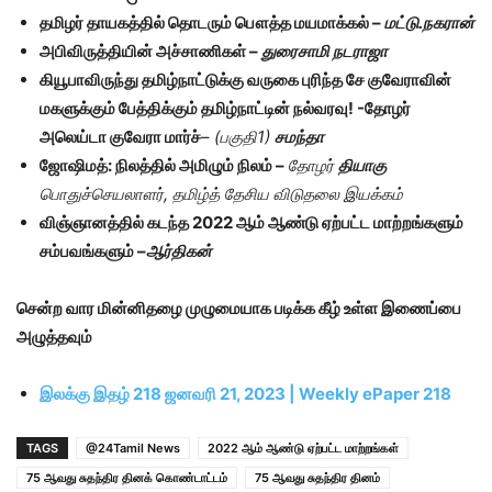
தமிழர் தாயகத்தில் தொடரும் பௌத்த மயமாக்கல் –
மட்டு.நகரான்
அபிவிருத்தியின் அச்சாணிகள் –
துரைசாமி நடராஜா
கியூபாவிருந்து தமிழ்நாட்டுக்கு வருகை புரிந்த சே குவேராவின்
மகளுக்கும் பேத்திக்கும் தமிழ்நாட்டின் நல்வரவு! -தோழர்
அலெய்டா குவேரா மார்ச்
–
(பகுதி1)
சமந்தா
ஜோஷிமத்: நிலத்தில் அமிழும் நிலம் –
தோழர்
தியாகு
பொதுச்செயலாளர், தமிழ்த் தேசிய விடுதலை இயக்கம்
விஞ்ஞானத்தில் கடந்த 2022 ஆம் ஆண்டு ஏற்பட்ட மாற்றங்களும்
சம்பவங்களும்
–
ஆர்திகன்
சென்ற வார மின்னிதழை முழுமையாக படிக்க கீழ் உள்ள இணைப்பை
அழுத்தவும்
இலக்கு இதழ் 218 ஜனவரி 21, 2023 | Weekly ePaper 218
TAGS
@24Tamil News
2022 ஆம் ஆண்டு ஏற்பட்ட மாற்றங்கள்
75 ஆவது சுதந்திர தினக் கொண்டாட்டம்
75 ஆவது சுதந்திர தினம்