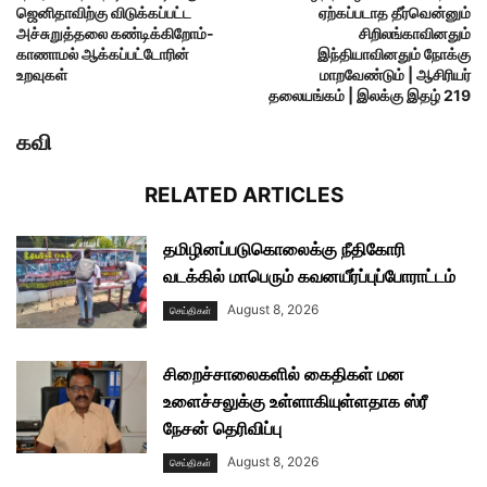
ஜெனிதாவிற்கு விடுக்கப்பட்ட
ஏற்கப்படாத தீர்வென்னும்
அச்சுறுத்தலை கண்டிக்கிறோம்-
சிறிலங்காவினதும்
காணாமல் ஆக்கப்பட்டோரின்
இந்தியாவினதும் நோக்கு
உறவுகள்
மாறவேண்டும் | ஆசிரியர்
தலையங்கம் | இலக்கு இதழ் 219
கவி
RELATED ARTICLES
தமிழினப்படுகொலைக்கு நீதிகோரி
வடக்கில் மாபெரும் கவனயீர்ப்புப்போராட்டம்
August 8, 2026
செய்திகள்
சிறைச்சாலைகளில் கைதிகள் மன
உளைச்சலுக்கு உள்ளாகியுள்ளதாக ஸ்ரீ
நேசன் தெரிவிப்பு
August 8, 2026
செய்திகள்