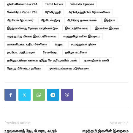
globaltamilnews24
Tamil News
Weekly Epaper
Weekly ePaper 218
அபிவிருத்தி
அபிவிருத்தியின் அச்சாணிகள்
அரசியல் ஆய்வாளர்
அரசியல் தீர்வு
ஆசிரியர் தலையங்கம்
இந்தியா
இந்தியாவினது நோக்கு மாறவேண்டும்
இனப்படுகொலை
இலக்கின் இலக்கு
ஈழத்தமிழர் மீளவும் இனப்படுகொலை
ஈழத்தமிழர்களின் இறைமை
உருவாகியுள்ள புதிய அணிகள்
கியூபா
சம்பந்தனின் நிலை
சூ.யோ. பற்றிமாகரன்
சே குவேரா
தமிழ்க் கட்சிகள்
தமிழ்நாட்டுக்கு வருகை புரிந்த சே குவேராவின் மகள்
தளைநீக்கக் கல்வி
தோழர் அலெய்டா குவேரா
முள்ளிவாய்க்கால் படுகொலை
Previous article
Next article
உறவுகளைத் தேடி போராடி வரும்
ஈழத்தமிழர்களின் இறைமை