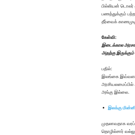
பில்லியன் டொலர் 
பணத்துக்கும் பற்
தீர்வைக் காணமுட
கேள்வி:
இடைக்கால அரசாங
அதற்கு இருக்கும
பதில்:
இலங்கை இவ்வளவு
அரசியலமைப்பில் 
அங்கு இல்லை.
இலக்கு மின்ன
முதலாவதாக வரப்ப
தொழில்சார் வல்லுந