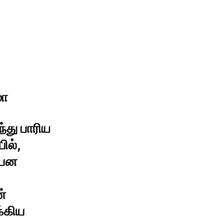
மா
து பாரிய
ில்,
்பன
்
க்கிய