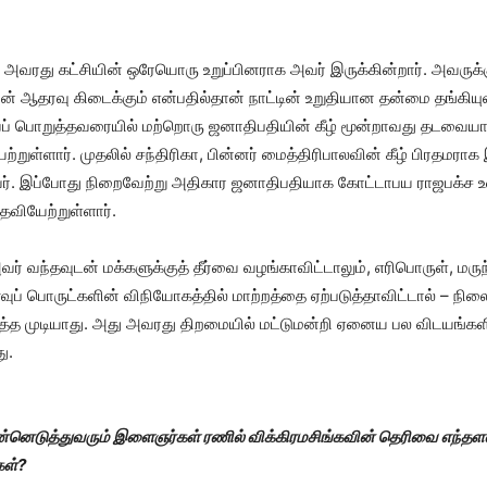
் அவரது கட்சியின் ஒரேயொரு உறுப்பினராக அவர் இருக்கின்றார். அவருக்க
ன் ஆதரவு கிடைக்கும் என்பதில்தான் நாட்டின் உறுதியான தன்மை தங்கியு
ைப் பொறுத்தவரையில் மற்றொரு ஜனாதிபதியின் கீழ் மூன்றாவது தடவைய
்றுள்ளார். முதலில் சந்திரிகா, பின்னர் மைத்திரிபாலவின் கீழ் பிரதமராக
். இப்போது நிறைவேற்று அதிகார ஜனாதிபதியாக கோட்டாபய ராஜபக்ச உ
தவியேற்றுள்ளார்.
ர் வந்தவுடன் மக்களுக்குத் தீர்வை வழங்காவிட்டாலும், எரிபொருள், மருந்
ப் பொருட்களின் விநியோகத்தில் மாற்றத்தை ஏற்படுத்தாவிட்டால் – நி
ுத்த முடியாது. அது அவரது திறமையில் மட்டுமன்றி ஏனைய பல விடயங்கள
ு.
்னெடுத்துவரும் இளைஞர்கள் ரணில் விக்கிரமசிங்கவின் தெரிவை எந்தளவ
கள்?