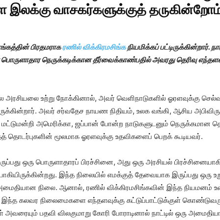
 இலக்கு வாசகர்களுக்குத் தருகின்றோம்
்கத்தின் பிரதமராக
ரணில் விக்கிரமசிங்க
நியமிக்கப் பட்டிருக்கின்றார். ந
ள பொருளாதார நெருக்கடிக்கான தீர்வைக்காண்பதில் அவரது தெரிவு எந்தளவு
 அரசியலை உற்று நோக்கினால், அவர் வெளிநாடுகளில் ஓரளவுக்கு செல்வா
ருக்கின்றார். அவர் சர்வதேச நாயண நிதியம், உலக வங்கி, ஆசிய அபிவிர
மட்டுமன்றி அமெரிக்கா, ஜப்பான் போன்ற நாடுகளுடனும் நெருக்கமான 
் தொடர்புகளின் மூலமாக ஓரளவுக்கு உதவிகளைப் பெறக் கூடியவர்.
ுப்பது ஒரு பொருளாதாரப் பிரச்சினை, அது ஒரு அரசியல் பிரச்சினையாக
யாகியிருக்கின்றது. இந்த நிலையில் எமக்குத் தேவையாக இருப்பது ஒரு 
அமைதியான நிலை. ஆனால், ரணில் விக்கிரமசிங்கவின் இந்த நியமனம் உள்
ம் இந்த கலவர நிலைமைகளை எந்தளவுக்கு கட்டுப்பாட்டுக்குள் கொண்டுவரு
ள் அவரையும் பதவி விலகுமாறு கோரி போராடினால் நாட்டில் ஒரு அமைதி