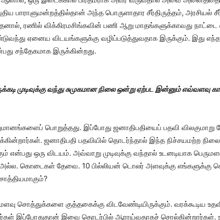
புதிய பாராளுமன்றத்தில்தான் அந்த பொருளாதார சீர்திருத்தம், அரசியல் சீ
 அதனால், ரணில் விக்கிரமசிங்கவின் பணி ஆறு மாதங்களுக்காவது நாட்
டுவந்து ஏனைய விடயங்களுக்கு வழிப்படுத்துவதாக இருக்கும். இது எந்த
ன்பது சந்தேகமாக இருக்கின்றது.
கடி முடிவுக்கு வந்து சுமுகமான நிலை ஒன்று ஏற்பட இன்னும் எவ்வளவு கா
ுமானங்களைப் பொறுத்தது. இப்போது ஜனாதிபதியைப் பதவி விலகுமாறு போ
்கின்றார்கள். ஜனாதிபதி பதவியில் தொடர்ந்தால் இந்த நிச்சயமற்ற நில
க்கும் என்பது ஒரு விடயம். அவ்வாறு முடிவுக்கு வந்தால் உடனடியாக பெரும
அல்ல. கொடைகள் தேவை. 10 பில்லியன் டொலர் அளவுக்கு எங்களுக்க
சாத்தியமாகும்?
வு சொத்துக்களை குத்தகைக்கு விடவேண்டியிருக்கும். வரக்கூடிய உதவ
ர்கள் இப்போதுதான் இவை தொடர்பில் ஆராய்வதாகச் சொல்கின்றார்கள். 