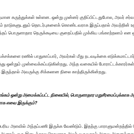
மான கருத்துக்கள் உள்ளன. ஒன்று முன்னர் குறிப்பிட்டதுபோல, அவர் சர்
ம் நாடுகளுடனும் தொடர்புகளைக் கொண்டவராக இருப்பதால் அவற்றின் 
தப் பொருளாதார நெருக்கடியை குறைப்பதில் முக்கிய பங்காற்றலாம் என ஒ
சக்களை ரணில் பாதுகாப்பார், அவர்கள் மீது நடவடிக்கை எடுக்கமாட்டார
ு ஒன்றும் முன்வைக்கப்படுகின்றது. அந்த வகையில் போராட்டக்காரர்க
இருந்தால் அவருக்கு சிக்கலான நிலை காத்திருக்கின்றது.
கம் ஒன்று அமைக்கப்பட்ட நிலையில், பொருளாதார மறுசீரமைப்புக்காக அ
க எவை இருக்கும்?
பெரிய அளவில் அந்தப்பணி இருக்க வேண்டும். இதற்கு பாராளுமன்றத்தில்
. ஆனால், ஒரு இடைக்கால பிரதமராக அவர் வருவதால் அவை அனைத்தைய