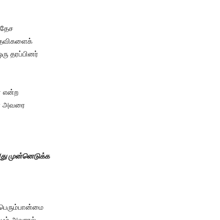
வதேச
உதவிகளைக்
ரு தரப்பினர்
் என்ற
ள் அவரை
து முன்னெடுக்க
 பெரும்பான்மை
ும் அவரால்