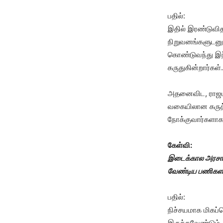
பதில்:
இதில் இரண்டுவித
நிறுவனங்களுடனு
கொண்டுவந்து இந்
கருதுகின்றார்கள்.
அதனைவிட, ராஜபக்
வகையிலான கருத்த
நோக்குவார்களாக 
கேள்வி:
இடைக்கால அரசாங்
வேண்டிய பணிகளா
பதில்:
நிச்சயமாக மிகப்
இருக்கவேண்டும்