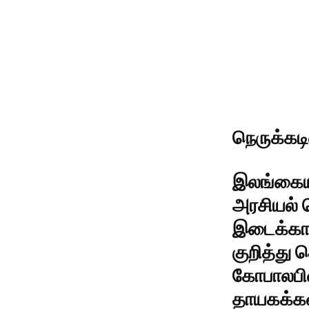
நெருக்கடி
இலங்கையி
அரசியல் 
இடைக்கால
குறித்து
கோபாலபிள
தாயகக்கள