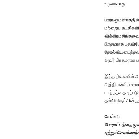
உருவாகாது.
பாராளுமன்றத்தில
மற்றைய கட்சிகளி
விக்கிரமசிங்கவ
பிரதமராக பதவியேற
தோல்வியடைந்தவர
அவர் பிரதமராக ப
இந்த நிலையில் அவ
அத்தியவசிய உணவு
மாற்றத்தை ஏற்பட
தங்கியிருக்கின்றத
கேள்வி:
போராட்டத்தை முன
ஏற்றுக்கொள்வார்