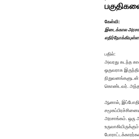
பகுதிகளை
கேள்வி:
இடைக்கால அரசாங
எதிர்நோக்கியுள்
பதில்:
அவரது கடந்த கால
ஒருவராக இருந்தி
நிறுவனங்களுடன் 
கொண்டவர். அந்தத
ஆனால், இப்போதிர
சமூகப்பிரச்சினை
அரசாங்கம். ஒரு 
உருவாகியிருக்கு
போராட்டக்காரர்க