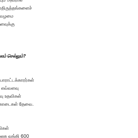
ர்திருத்தங்களைச்
டை வழமை
ளவுக்கு
லம் செல்லும்?
ராட்டக்காரர்கள்
ை எவ்வளவு
ளவு உதவிகள்
ு கொடைகள் தேவை.
ிகள்
உலக வங்கி 600