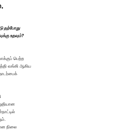
.
ாடு தற்போது
க்கு உதவும்?
க்குப் பெற்ற
ுத்தி வங்கி ஆகிய
தொடர்பைக்
ி
உறுதியான
நாட்டில்
ம்.
யான நிலை