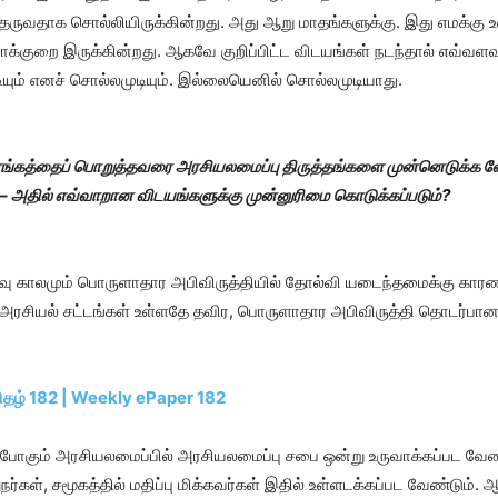
தருவதாக சொல்லியிருக்கின்றது. அது ஆறு மாதங்களுக்கு. இது எமக்கு உள
றாக்குறை இருக்கின்றது. ஆகவே குறிப்பிட்ட விடயங்கள் நடந்தால் எவ்வளவு
ியும் எனச் சொல்லமுடியும். இல்லையெனில் சொல்லமுடியாது.
்கத்தைப் பொறுத்தவரை அரசியலமைப்பு திருத்தங்களை முன்னெடுக்க 
் – அதில் எவ்வாறான விடயங்களுக்கு முன்னுரிமை கொடுக்கப்படும்?
 காலமும் பொருளாதார அபிவிருத்தியில் தோல்வி யடைந்தமைக்கு காரண
அரசியல் சட்டங்கள் உள்ளதே தவிர, பொருளாதார அபிவிருத்தி தொடர்பான
ிதழ் 182 | Weekly ePaper 182
ோகும் அரசியலமைப்பில் அரசியலமைப்பு சபை ஒன்று உருவாக்கப்பட வேண்
ர்கள், சமூகத்தில் மதிப்பு மிக்கவர்கள் இதில் உள்ளடக்கப்பட வேண்டும். ஆ