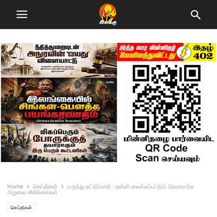
Home
செய்திகள்
மருந்து தட்டுப்பாடு : தள்ளி வைக்கப்பட்டும் அவசரமற்ற
அறுவை சிகிச்சைகள்
செய்திகள்