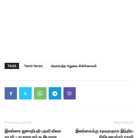
TAGS
Tamil News
அவசரமற்ற அறுவை சிகிச்சைகள்‌
Previous article
Next article
இலங்கை ஜனாதிபதி பதவி விலக
இலங்கைக்கு உதவுவதாக இந்திய
தயார் – சபாநாயகர் கூறியதாக
நிதியமைச்சர் உறுதி