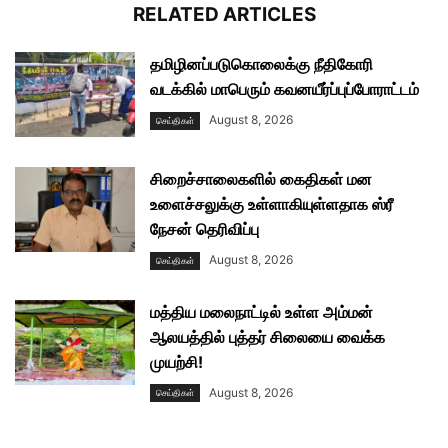
RELATED ARTICLES
தமிழினப்படுகொலைக்கு நீதிகோரி
வடக்கில் மாபெரும் கவனயீர்ப்புப்போராட்டம்
August 8, 2026
செய்திகள்
சிறைச்சாலைகளில் கைதிகள் மன
உளைச்சலுக்கு உள்ளாகியுள்ளதாக ஸ்ரீ
நேசன் தெரிவிப்பு
August 8, 2026
செய்திகள்
மத்திய மலைநாட்டில் உள்ள அம்மன்
ஆலயத்தில் புத்தர் சிலையை வைக்க
முயற்சி!
August 8, 2026
செய்திகள்