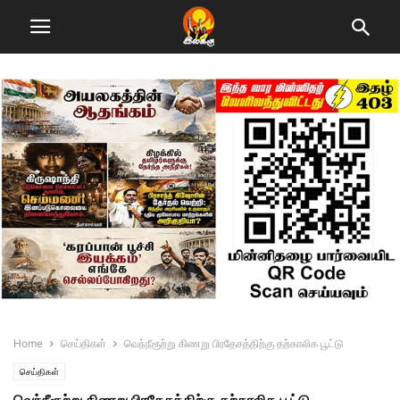
Home
செய்திகள்
வெந்நீரூற்று கிணறு பிரதேசத்திற்கு தற்காலிக பூட்டு
செய்திகள்