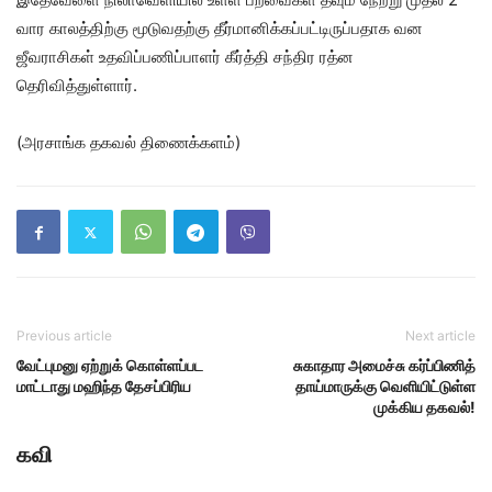
வார காலத்திற்கு மூடுவதற்கு தீர்மானிக்கப்பட்டிருப்பதாக வன
ஜீவராசிகள் உதவிப்பணிப்பாளர் கீர்த்தி சந்திர ரத்ன
தெரிவித்துள்ளார்.
(அரசாங்க தகவல் திணைக்களம்)
Previous article
Next article
வேட்புமனு ஏற்றுக் கொள்ளப்பட
சுகாதார அமைச்சு கர்ப்பிணித்
மாட்டாது மஹிந்த தேசப்பிரிய
தாய்மாருக்கு வெளியிட்டுள்ள
முக்கிய தகவல்!
கவி