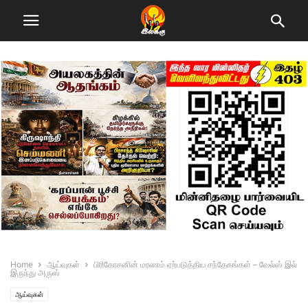
Home
ஆய்வுகள்
பிரிகோசனின் மரணம் ஏற்படுத்திய சந்தேகங்கள் – வேல்ஸ் இல்
இருந்து அருஸ்
ஆய்வுகள்