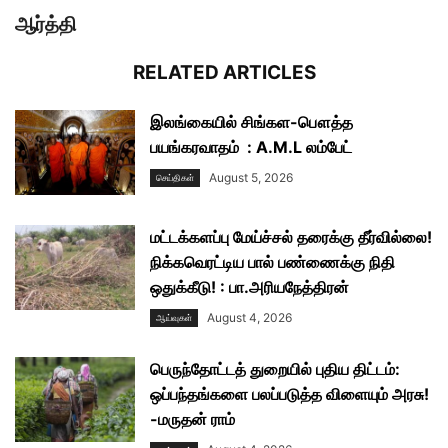
ஆர்த்தி
RELATED ARTICLES
இலங்கையில் சிங்கள-பௌத்த
பயங்கரவாதம் : A.M.L லம்பேட்
August 5, 2026
செய்திகள்
மட்டக்களப்பு மேய்ச்சல் தரைக்கு தீர்வில்லை!
நிக்கவெரட்டிய பால் பண்ணைக்கு நிதி
ஒதுக்கீடு! : பா.அரியநேத்திரன்
August 4, 2026
ஆய்வுகள்
பெருந்தோட்டத் துறையில் புதிய திட்டம்:
ஒப்பந்தங்களை பலப்படுத்த விளையும் அரசு!
-மருதன் ராம்