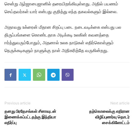
சென்று ஆர்ஜாபைஜானில் தரையிறங்கியுள்ளது. அதில் பயணம்
செய்தவர்கள் யார் என்பது குறித்து எந்த தகவல்களும் இல்லை.
அதாவது உக்ரைன் மீதான சிறப்பு படை நடைவடிக்கை என்பது பல
திருப்பங்களை கொண்டதாக அடிக்கடி உலகின் கவனத்தை
ஈர்த்துவரும்போதும், அதனால் உலக நாடுகள் எதிர்கொள்ளும்
நெருக்கடிகளும் நாளுக்கு நாள் அதிகரித்தே வருகின்றது.
Previous article
Next article
தனது பிரதேசங்கள் சீனாவுடன்
தற்கொலைக்கு எதிரான
இணைக்கப்பட்டதற்கு இந்தியா
விழிப்புணர்வு தொடர்
எதிர்ப்பு
சைக்கிளோட்டம்