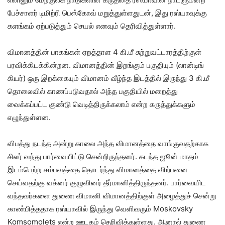
பேச்சாளர் டிமிற்ரி பெஸ்கோவ் மறுத்துள்ளதுடன், இது ரஸ்யாவுக்கு
களங்கம் ஏற்படுத்தும் செயல் எனவும் தெரிவித்துள்ளார்.
விமானத்தின் பாகங்கள் ஏறத்தாள 4 கி.மீ சுற்றுவட்டாரத்திற்குள்
பரவிக்கிடக்கின்றன. விமானத்தின் இறங்கும் பகுதியும் (லான்டிங்
கியர்) ஒரு இறக்கையும் விமானம் வீழ்ந்த இடத்தில் இருந்து 3 கி.மீ
தொலைவில் காணப்படுவதால் அந்த பகுதியில் மறைத்து
வைக்கப்பட்ட குண்டு வெடித்திருக்கலாம் என்ற கருத்துக்களும்
எழுந்துள்ளன.
விபத்து நடந்த அன்று காலை அந்த விமானத்தை வாங்குவதற்காக
சிலர் வந்து பார்வையிட்டு சென்றிருந்தனர். கடந்த ஜூன் மாதம்
இடம்பெற்ற சம்பவத்தை தொடர்ந்து விமானத்தை விற்பனை
செய்வதற்கு வக்னர் குழுவினர் தீர்மானித்திருந்தனர். பார்வையிட
வந்தவர்களை துணை விமானி விமானத்திற்குள் அழைத்துச் சென்று
காண்பித்ததாக ரஸ்யாவில் இருந்து வெளிவரும் Moskovsky
Komsomolets என்ற ஊடகம் தெரிவித்துள்ளது. ஆனால் துணை