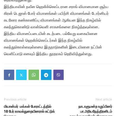
இந்தியாவின் நவீன ஹெலிக்கொப்டரான சராங் விமானமான சூர்ய
கிரன் டெஜாஸ் போர் விமானங்கள் பயிற்சி விமானங்கள் டோர்னியர்
கடலோர கண்காணிப்பு விமானங்கள் ஆகியன இந்த நிகழ்வில்
கலந்துகொண்டு வான்வெளி சாகசங்களை நிகழ்த்தவுள்ளன.
இந்திய விமானப்படையின் கடற்படை பல்வேறு வகையிலான
விமானங்கள் ஹெலிக்கொப்டர்கள் இந்த நிகழ்வில்
கலந்துகொள்ளவுள்ளமை இருநாடுகளின் இடையிலான நட்பின்
வெளிப்பாடு எனவும் இந்திய தூதரகம் தெரிவித்துள்ளது.
Previous article
Next article
மியான்மர் மக்கள் போராட்டத்தில்
நாடாளுமன்ற உறுப்பினர்
18 பேர் காவல்துறையினரால் சுட்டுக்
பா.அரியநேத்திரனிடம்