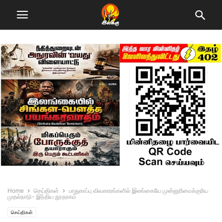
Home
செய்திகள்
பாதுகாப்பு விவகாரங்களில் இலங்கையே முன்னுரிமைக்குரிய
முதல்நாடு- இந்திய தூதரகம்
செய்திகள்