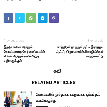
Previous article
Next article
இந்தியாவின் ஆயுதக்
சுமந்திரன் நடத்தும் குட்டி இராணுவ
கொள்வனவு: தெற்காசியாவில்
ஆட்சி; திருமலையில் சிவாஜிலிங்கம்
பெரும் ஆயுதக் குவிப்பிற்கு
குற்றச்சாட்டு
வழிவகுக்கும்
கவி
RELATED ARTICLES
மெக்காவில் முத்தரப்பு பாதுகாப்பு ஒப்பந்தம்
கையெழுத்து