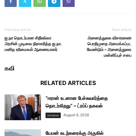
Previous article
Next article
ஐ.நா தொடர்பான சிறீலங்கா
அனைத்துலக விசாரணை
அரசின் முடிவை நிராகரித்த ஐ.நா.
பொறிமுறை அமைக்கப்பட
மனித உரிமைகள் ஆணையாளர்
வேண்டும் – அனைத்துலக
மன்னிப்புச் சபை
கவி
RELATED ARTICLES
“ஈரான் உடனான பேச்சுவார்த்தை
தொடர்கிறது” – ட்ரம்ப் தகவல்
August 6, 2026
செய்திகள்
யேமன் கடற்கரைக்கு அருகில்