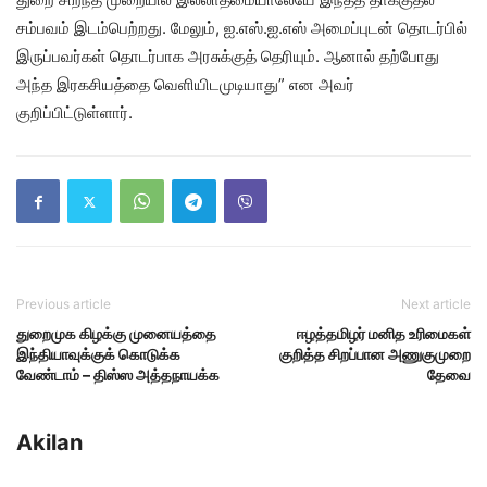
சம்பவம் இடம்பெற்றது. மேலும், ஐ.எஸ்.ஐ.எஸ் அமைப்புடன் தொடர்பில்
இருப்பவர்கள் தொடர்பாக அரசுக்குத் தெரியும். ஆனால் தற்போது
அந்த இரகசியத்தை வெளியிடமுடியாது” என அவர்
குறிப்பிட்டுள்ளார்.
Previous article
Next article
துறைமுக கிழக்கு முனையத்தை
ஈழத்தமிழர் மனித உரிமைகள்
இந்தியாவுக்குக் கொடுக்க
குறித்த சிறப்பான அணுகுமுறை
வேண்டாம் – திஸ்ஸ அத்தநாயக்க
தேவை
Akilan