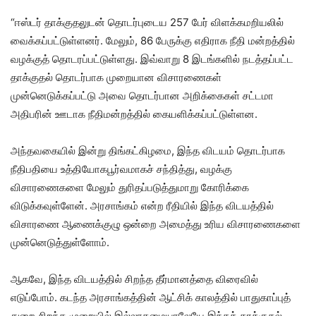
“ஈஸ்டர் தாக்குதலுடன் தொடர்புடைய 257 பேர் விளக்கமறியலில்
வைக்கப்பட்டுள்ளனர். மேலும், 86 பேருக்கு எதிராக நீதி மன்றத்தில்
வழக்குத் தொடரப்பட்டுள்ளது. இவ்வாறு 8 இடங்களில் நடத்தப்பட்ட
தாக்குதல் தொடர்பாக முறையான விசாரணைகள்
முன்னெடுக்கப்பட்டு அவை தொடர்பான அறிக்கைகள் சட்டமா
அதிபரின் ஊடாக நீதிமன்றத்தில் கையளிக்கப்பட்டுள்ளன.
அந்தவகையில் இன்று திங்கட்கிழமை, இந்த விடயம் தொடர்பாக
நீதிபதியை உத்தியோகபூர்வமாகச் சந்தித்து, வழக்கு
விசாரணைகளை மேலும் துரிதப்படுத்துமாறு கோரிக்கை
விடுக்கவுள்ளேன். அரசாங்கம் என்ற ரீதியில் இந்த விடயத்தில்
விசாரணை ஆணைக்குழு ஒன்றை அமைத்து உரிய விசாரணைகளை
முன்னெடுத்துள்ளோம்.
ஆகவே, இந்த விடயத்தில் சிறந்த தீர்மானத்தை விரைவில்
எடுப்போம். கடந்த அரசாங்கத்தின் ஆட்சிக் காலத்தில் பாதுகாப்புத்
துறை சிறந்த முறையில் இல்லாதமையாலேயே இந்தத் தாக்குதல்