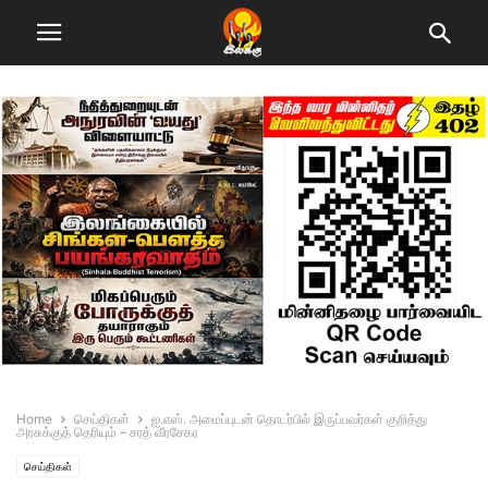
Home
செய்திகள்
ஐ.எஸ். அமைப்புடன் தொடர்பில் இருப்பவர்கள் குறித்து
அரசுக்குத் தெரியும் – சரத் வீரசேகர
செய்திகள்